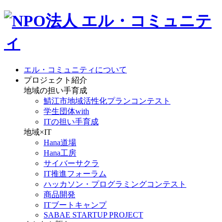
エル・コミュニティについて
プロジェクト紹介
地域の担い手育成
鯖江市地域活性化プランコンテスト
学生団体with
ITの担い手育成
地域×IT
Hana道場
Hana工房
サイバーサクラ
IT推進フォーラム
ハッカソン・プログラミングコンテスト
商品開発
ITブートキャンプ
SABAE STARTUP PROJECT