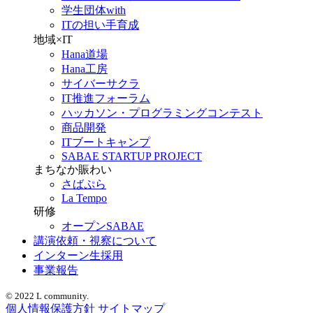
学生団体with
ITの担い手育成
地域×IT
Hana道場
Hana工房
サイバーサクラ
IT推進フォーラム
ハッカソン・プログラミングコンテスト
商品開発
ITブートキャンプ
SABAE STARTUP PROJECT
まちなか賑わい
さばぷら
La Tempo
研修
オープンSABAE
講演依頼・視察について
インターン生採用
事業報告
© 2022 L community.
個人情報保護方針
サイトマップ