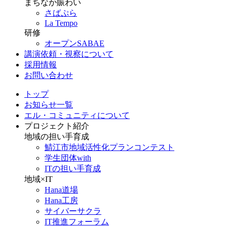
まちなか賑わい
さばぷら
La Tempo
研修
オープンSABAE
講演依頼・視察について
採用情報
お問い合わせ
トップ
お知らせ一覧
エル・コミュニティについて
プロジェクト紹介
地域の担い手育成
鯖江市地域活性化プランコンテスト
学生団体with
ITの担い手育成
地域×IT
Hana道場
Hana工房
サイバーサクラ
IT推進フォーラム