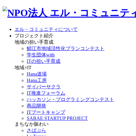
エル・コミュニティについて
プロジェクト紹介
地域の担い手育成
鯖江市地域活性化プランコンテスト
学生団体with
ITの担い手育成
地域×IT
Hana道場
Hana工房
サイバーサクラ
IT推進フォーラム
ハッカソン・プログラミングコンテスト
商品開発
ITブートキャンプ
SABAE STARTUP PROJECT
まちなか賑わい
さばぷら