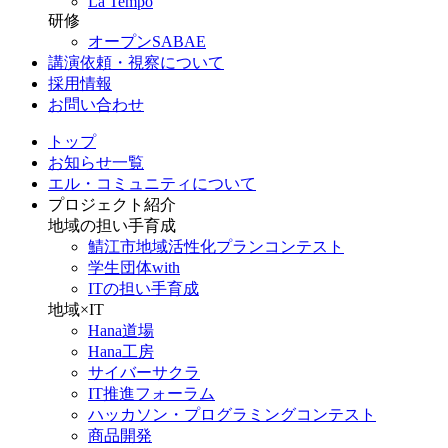
La Tempo
研修
オープンSABAE
講演依頼・視察について
採用情報
お問い合わせ
トップ
お知らせ一覧
エル・コミュニティについて
プロジェクト紹介
地域の担い手育成
鯖江市地域活性化プランコンテスト
学生団体with
ITの担い手育成
地域×IT
Hana道場
Hana工房
サイバーサクラ
IT推進フォーラム
ハッカソン・プログラミングコンテスト
商品開発