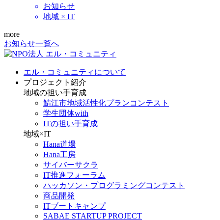
お知らせ
地域 × IT
more
お知らせ一覧へ
エル・コミュニティについて
プロジェクト紹介
地域の担い手育成
鯖江市地域活性化プランコンテスト
学生団体with
ITの担い手育成
地域×IT
Hana道場
Hana工房
サイバーサクラ
IT推進フォーラム
ハッカソン・プログラミングコンテスト
商品開発
ITブートキャンプ
SABAE STARTUP PROJECT