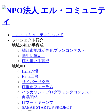
エル・コミュニティについて
プロジェクト紹介
地域の担い手育成
鯖江市地域活性化プランコンテスト
学生団体with
ITの担い手育成
地域×IT
Hana道場
Hana工房
サイバーサクラ
IT推進フォーラム
ハッカソン・プログラミングコンテスト
商品開発
ITブートキャンプ
SABAE STARTUP PROJECT