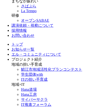
まちなか賑わい
さばぷら
La Tempo
研修
オープンSABAE
講演依頼・視察について
採用情報
お問い合わせ
トップ
お知らせ一覧
エル・コミュニティについて
プロジェクト紹介
地域の担い手育成
鯖江市地域活性化プランコンテスト
学生団体with
ITの担い手育成
地域×IT
Hana道場
Hana工房
サイバーサクラ
IT推進フォーラム