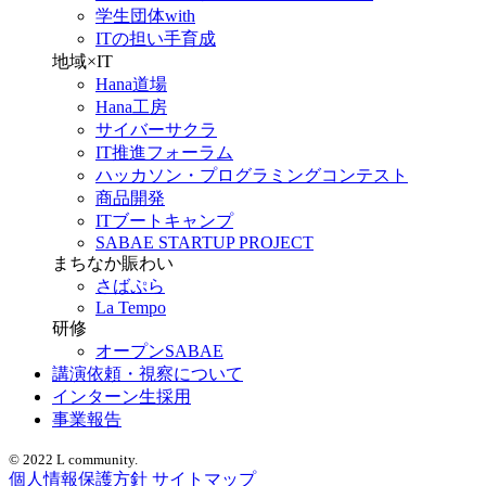
学生団体with
ITの担い手育成
地域×IT
Hana道場
Hana工房
サイバーサクラ
IT推進フォーラム
ハッカソン・プログラミングコンテスト
商品開発
ITブートキャンプ
SABAE STARTUP PROJECT
まちなか賑わい
さばぷら
La Tempo
研修
オープンSABAE
講演依頼・視察について
インターン生採用
事業報告
© 2022 L community.
個人情報保護方針
サイトマップ