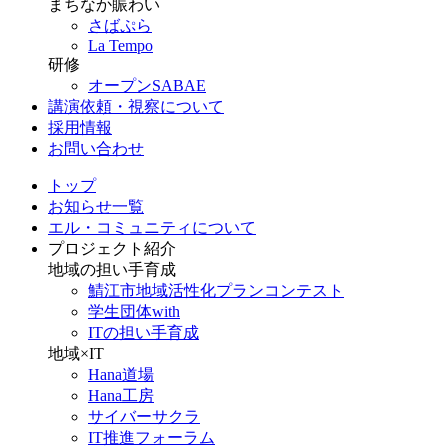
まちなか賑わい
さばぷら
La Tempo
研修
オープンSABAE
講演依頼・視察について
採用情報
お問い合わせ
トップ
お知らせ一覧
エル・コミュニティについて
プロジェクト紹介
地域の担い手育成
鯖江市地域活性化プランコンテスト
学生団体with
ITの担い手育成
地域×IT
Hana道場
Hana工房
サイバーサクラ
IT推進フォーラム