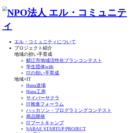
エル・コミュニティについて
プロジェクト紹介
地域の担い手育成
鯖江市地域活性化プランコンテスト
学生団体with
ITの担い手育成
地域×IT
Hana道場
Hana工房
サイバーサクラ
IT推進フォーラム
ハッカソン・プログラミングコンテスト
商品開発
ITブートキャンプ
SABAE STARTUP PROJECT