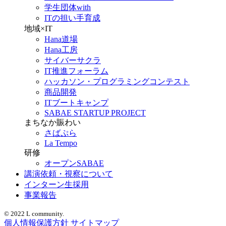
学生団体with
ITの担い手育成
地域×IT
Hana道場
Hana工房
サイバーサクラ
IT推進フォーラム
ハッカソン・プログラミングコンテスト
商品開発
ITブートキャンプ
SABAE STARTUP PROJECT
まちなか賑わい
さばぷら
La Tempo
研修
オープンSABAE
講演依頼・視察について
インターン生採用
事業報告
© 2022 L community.
個人情報保護方針
サイトマップ