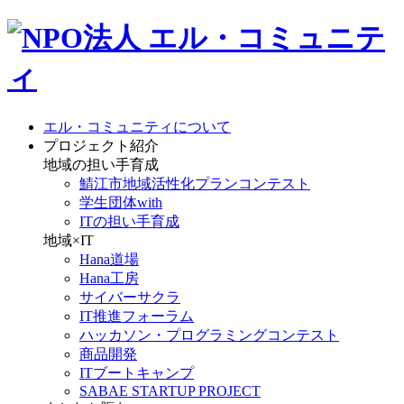
エル・コミュニティについて
プロジェクト紹介
地域の担い手育成
鯖江市地域活性化プランコンテスト
学生団体with
ITの担い手育成
地域×IT
Hana道場
Hana工房
サイバーサクラ
IT推進フォーラム
ハッカソン・プログラミングコンテスト
商品開発
ITブートキャンプ
SABAE STARTUP PROJECT