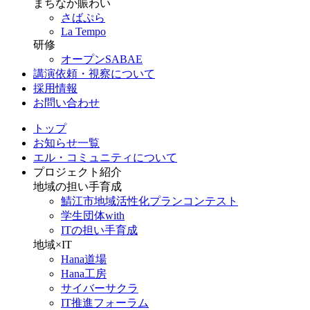
まちなか賑わい
さばぷら
La Tempo
研修
オープンSABAE
講演依頼・視察について
採用情報
お問い合わせ
トップ
お知らせ一覧
エル・コミュニティについて
プロジェクト紹介
地域の担い手育成
鯖江市地域活性化プランコンテスト
学生団体with
ITの担い手育成
地域×IT
Hana道場
Hana工房
サイバーサクラ
IT推進フォーラム