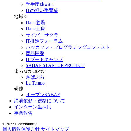
学生団体with
ITの担い手育成
地域×IT
Hana道場
Hana工房
サイバーサクラ
IT推進フォーラム
ハッカソン・プログラミングコンテスト
商品開発
ITブートキャンプ
SABAE STARTUP PROJECT
まちなか賑わい
さばぷら
La Tempo
研修
オープンSABAE
講演依頼・視察について
インターン生採用
事業報告
© 2022 L community.
個人情報保護方針
サイトマップ