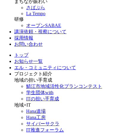
まちなか賑わい
さばぷら
La Tempo
研修
オープンSABAE
講演依頼・視察について
採用情報
お問い合わせ
トップ
お知らせ一覧
エル・コミュニティについて
プロジェクト紹介
地域の担い手育成
鯖江市地域活性化プランコンテスト
学生団体with
ITの担い手育成
地域×IT
Hana道場
Hana工房
サイバーサクラ
IT推進フォーラム