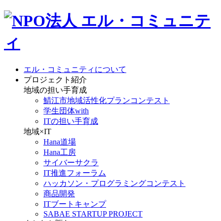
エル・コミュニティについて
プロジェクト紹介
地域の担い手育成
鯖江市地域活性化プランコンテスト
学生団体with
ITの担い手育成
地域×IT
Hana道場
Hana工房
サイバーサクラ
IT推進フォーラム
ハッカソン・プログラミングコンテスト
商品開発
ITブートキャンプ
SABAE STARTUP PROJECT