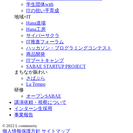
学生団体with
ITの担い手育成
地域×IT
Hana道場
Hana工房
サイバーサクラ
IT推進フォーラム
ハッカソン・プログラミングコンテスト
商品開発
ITブートキャンプ
SABAE STARTUP PROJECT
まちなか賑わい
さばぷら
La Tempo
研修
オープンSABAE
講演依頼・視察について
インターン生採用
事業報告
© 2022 L community.
個人情報保護方針
サイトマップ