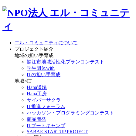
エル・コミュニティについて
プロジェクト紹介
地域の担い手育成
鯖江市地域活性化プランコンテスト
学生団体with
ITの担い手育成
地域×IT
Hana道場
Hana工房
サイバーサクラ
IT推進フォーラム
ハッカソン・プログラミングコンテスト
商品開発
ITブートキャンプ
SABAE STARTUP PROJECT