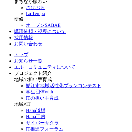
まちなか賑わい
さばぷら
La Tempo
研修
オープンSABAE
講演依頼・視察について
採用情報
お問い合わせ
トップ
お知らせ一覧
エル・コミュニティについて
プロジェクト紹介
地域の担い手育成
鯖江市地域活性化プランコンテスト
学生団体with
ITの担い手育成
地域×IT
Hana道場
Hana工房
サイバーサクラ
IT推進フォーラム