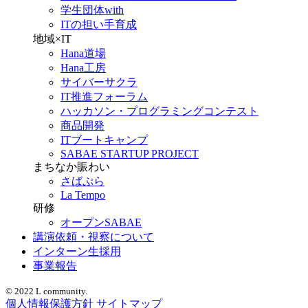
学生団体with
ITの担い手育成
地域×IT
Hana道場
Hana工房
サイバーサクラ
IT推進フォーラム
ハッカソン・プログラミングコンテスト
商品開発
ITブートキャンプ
SABAE STARTUP PROJECT
まちなか賑わい
さばぷら
La Tempo
研修
オープンSABAE
講演依頼・視察について
インターン生採用
事業報告
© 2022 L community.
個人情報保護方針
サイトマップ