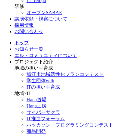
La Tempo
研修
オープンSABAE
講演依頼・視察について
採用情報
お問い合わせ
トップ
お知らせ一覧
エル・コミュニティについて
プロジェクト紹介
地域の担い手育成
鯖江市地域活性化プランコンテスト
学生団体with
ITの担い手育成
地域×IT
Hana道場
Hana工房
サイバーサクラ
IT推進フォーラム
ハッカソン・プログラミングコンテスト
商品開発