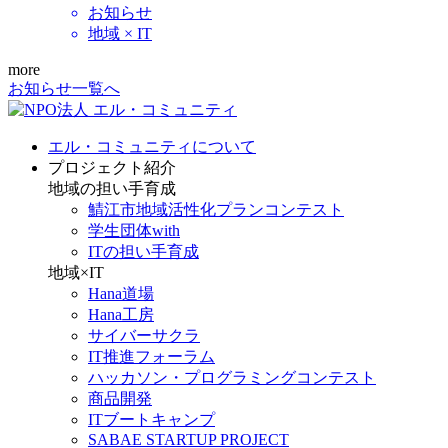
お知らせ
地域 × IT
more
お知らせ一覧へ
エル・コミュニティについて
プロジェクト紹介
地域の担い手育成
鯖江市地域活性化プランコンテスト
学生団体with
ITの担い手育成
地域×IT
Hana道場
Hana工房
サイバーサクラ
IT推進フォーラム
ハッカソン・プログラミングコンテスト
商品開発
ITブートキャンプ
SABAE STARTUP PROJECT