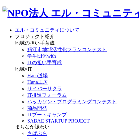
エル・コミュニティについて
プロジェクト紹介
地域の担い手育成
鯖江市地域活性化プランコンテスト
学生団体with
ITの担い手育成
地域×IT
Hana道場
Hana工房
サイバーサクラ
IT推進フォーラム
ハッカソン・プログラミングコンテスト
商品開発
ITブートキャンプ
SABAE STARTUP PROJECT
まちなか賑わい
さばぷら