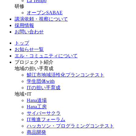
La Tempo
研修
オープンSABAE
講演依頼・視察について
採用情報
お問い合わせ
トップ
お知らせ一覧
エル・コミュニティについて
プロジェクト紹介
地域の担い手育成
鯖江市地域活性化プランコンテスト
学生団体with
ITの担い手育成
地域×IT
Hana道場
Hana工房
サイバーサクラ
IT推進フォーラム
ハッカソン・プログラミングコンテスト
商品開発