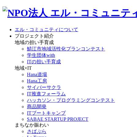
エル・コミュニティについて
プロジェクト紹介
地域の担い手育成
鯖江市地域活性化プランコンテスト
学生団体with
ITの担い手育成
地域×IT
Hana道場
Hana工房
サイバーサクラ
IT推進フォーラム
ハッカソン・プログラミングコンテスト
商品開発
ITブートキャンプ
SABAE STARTUP PROJECT
まちなか賑わい
さばぷら