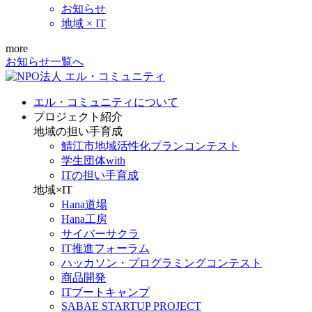
お知らせ
地域 × IT
more
お知らせ一覧へ
エル・コミュニティについて
プロジェクト紹介
地域の担い手育成
鯖江市地域活性化プランコンテスト
学生団体with
ITの担い手育成
地域×IT
Hana道場
Hana工房
サイバーサクラ
IT推進フォーラム
ハッカソン・プログラミングコンテスト
商品開発
ITブートキャンプ
SABAE STARTUP PROJECT