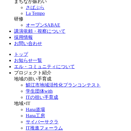
まちなか賑わい
さばぷら
La Tempo
研修
オープンSABAE
講演依頼・視察について
採用情報
お問い合わせ
トップ
お知らせ一覧
エル・コミュニティについて
プロジェクト紹介
地域の担い手育成
鯖江市地域活性化プランコンテスト
学生団体with
ITの担い手育成
地域×IT
Hana道場
Hana工房
サイバーサクラ
IT推進フォーラム