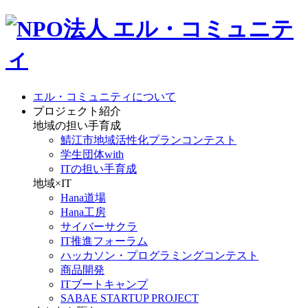
エル・コミュニティについて
プロジェクト紹介
地域の担い手育成
鯖江市地域活性化プランコンテスト
学生団体with
ITの担い手育成
地域×IT
Hana道場
Hana工房
サイバーサクラ
IT推進フォーラム
ハッカソン・プログラミングコンテスト
商品開発
ITブートキャンプ
SABAE STARTUP PROJECT