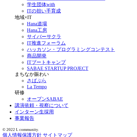
学生団体with
ITの担い手育成
地域×IT
Hana道場
Hana工房
サイバーサクラ
IT推進フォーラム
ハッカソン・プログラミングコンテスト
商品開発
ITブートキャンプ
SABAE STARTUP PROJECT
まちなか賑わい
さばぷら
La Tempo
研修
オープンSABAE
講演依頼・視察について
インターン生採用
事業報告
© 2022 L community.
個人情報保護方針
サイトマップ