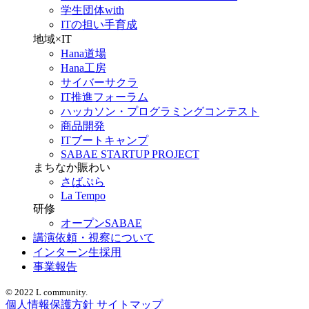
学生団体with
ITの担い手育成
地域×IT
Hana道場
Hana工房
サイバーサクラ
IT推進フォーラム
ハッカソン・プログラミングコンテスト
商品開発
ITブートキャンプ
SABAE STARTUP PROJECT
まちなか賑わい
さばぷら
La Tempo
研修
オープンSABAE
講演依頼・視察について
インターン生採用
事業報告
© 2022 L community.
個人情報保護方針
サイトマップ