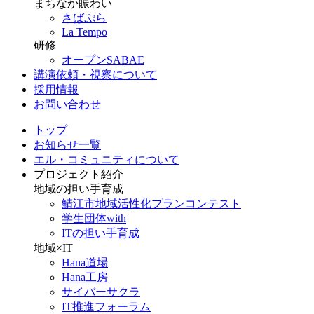
まちなか賑わい
さばぷら
La Tempo
研修
オープンSABAE
講演依頼・視察について
採用情報
お問い合わせ
トップ
お知らせ一覧
エル・コミュニティについて
プロジェクト紹介
地域の担い手育成
鯖江市地域活性化プランコンテスト
学生団体with
ITの担い手育成
地域×IT
Hana道場
Hana工房
サイバーサクラ
IT推進フォーラム