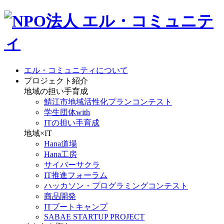
エル・コミュニティについて
プロジェクト紹介
地域の担い手育成
鯖江市地域活性化プランコンテスト
学生団体with
ITの担い手育成
地域×IT
Hana道場
Hana工房
サイバーサクラ
IT推進フォーラム
ハッカソン・プログラミングコンテスト
商品開発
ITブートキャンプ
SABAE STARTUP PROJECT