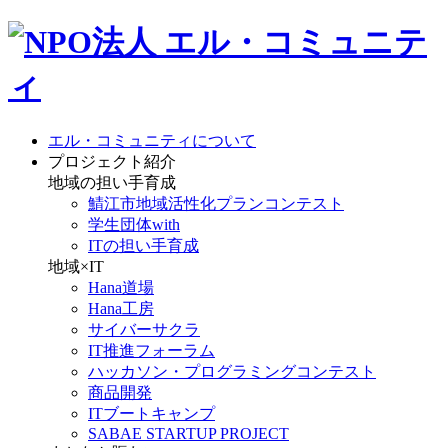
エル・コミュニティについて
プロジェクト紹介
地域の担い手育成
鯖江市地域活性化プランコンテスト
学生団体with
ITの担い手育成
地域×IT
Hana道場
Hana工房
サイバーサクラ
IT推進フォーラム
ハッカソン・プログラミングコンテスト
商品開発
ITブートキャンプ
SABAE STARTUP PROJECT