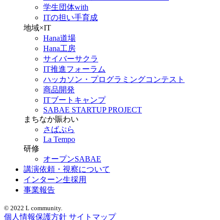
学生団体with
ITの担い手育成
地域×IT
Hana道場
Hana工房
サイバーサクラ
IT推進フォーラム
ハッカソン・プログラミングコンテスト
商品開発
ITブートキャンプ
SABAE STARTUP PROJECT
まちなか賑わい
さばぷら
La Tempo
研修
オープンSABAE
講演依頼・視察について
インターン生採用
事業報告
© 2022 L community.
個人情報保護方針
サイトマップ