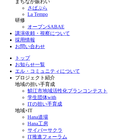
まちなか賑わい
さばぷら
La Tempo
研修
オープンSABAE
講演依頼・視察について
採用情報
お問い合わせ
トップ
お知らせ一覧
エル・コミュニティについて
プロジェクト紹介
地域の担い手育成
鯖江市地域活性化プランコンテスト
学生団体with
ITの担い手育成
地域×IT
Hana道場
Hana工房
サイバーサクラ
IT推進フォーラム