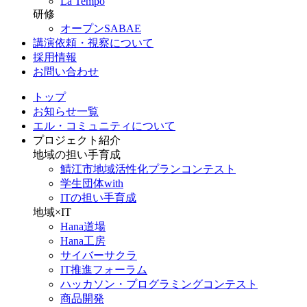
La Tempo
研修
オープンSABAE
講演依頼・視察について
採用情報
お問い合わせ
トップ
お知らせ一覧
エル・コミュニティについて
プロジェクト紹介
地域の担い手育成
鯖江市地域活性化プランコンテスト
学生団体with
ITの担い手育成
地域×IT
Hana道場
Hana工房
サイバーサクラ
IT推進フォーラム
ハッカソン・プログラミングコンテスト
商品開発