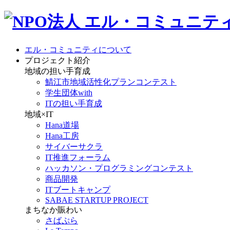
エル・コミュニティについて
プロジェクト紹介
地域の担い手育成
鯖江市地域活性化プランコンテスト
学生団体with
ITの担い手育成
地域×IT
Hana道場
Hana工房
サイバーサクラ
IT推進フォーラム
ハッカソン・プログラミングコンテスト
商品開発
ITブートキャンプ
SABAE STARTUP PROJECT
まちなか賑わい
さばぷら