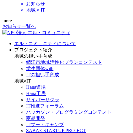
お知らせ
地域 × IT
more
お知らせ一覧へ
エル・コミュニティについて
プロジェクト紹介
地域の担い手育成
鯖江市地域活性化プランコンテスト
学生団体with
ITの担い手育成
地域×IT
Hana道場
Hana工房
サイバーサクラ
IT推進フォーラム
ハッカソン・プログラミングコンテスト
商品開発
ITブートキャンプ
SABAE STARTUP PROJECT