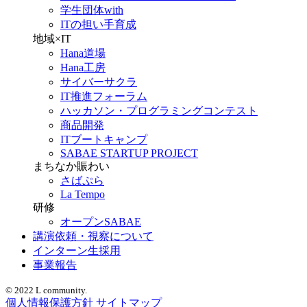
学生団体with
ITの担い手育成
地域×IT
Hana道場
Hana工房
サイバーサクラ
IT推進フォーラム
ハッカソン・プログラミングコンテスト
商品開発
ITブートキャンプ
SABAE STARTUP PROJECT
まちなか賑わい
さばぷら
La Tempo
研修
オープンSABAE
講演依頼・視察について
インターン生採用
事業報告
© 2022 L community.
個人情報保護方針
サイトマップ