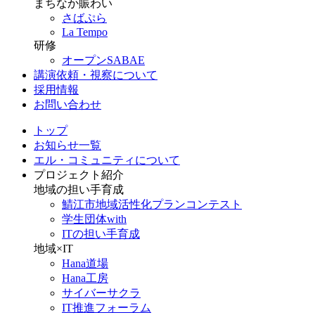
まちなか賑わい
さばぷら
La Tempo
研修
オープンSABAE
講演依頼・視察について
採用情報
お問い合わせ
トップ
お知らせ一覧
エル・コミュニティについて
プロジェクト紹介
地域の担い手育成
鯖江市地域活性化プランコンテスト
学生団体with
ITの担い手育成
地域×IT
Hana道場
Hana工房
サイバーサクラ
IT推進フォーラム