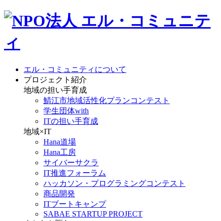
エル・コミュニティについて
プロジェクト紹介
地域の担い手育成
鯖江市地域活性化プランコンテスト
学生団体with
ITの担い手育成
地域×IT
Hana道場
Hana工房
サイバーサクラ
IT推進フォーラム
ハッカソン・プログラミングコンテスト
商品開発
ITブートキャンプ
SABAE STARTUP PROJECT