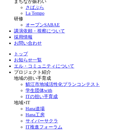
まちなか賑わい
さばぷら
La Tempo
研修
オープンSABAE
講演依頼・視察について
採用情報
お問い合わせ
トップ
お知らせ一覧
エル・コミュニティについて
プロジェクト紹介
地域の担い手育成
鯖江市地域活性化プランコンテスト
学生団体with
ITの担い手育成
地域×IT
Hana道場
Hana工房
サイバーサクラ
IT推進フォーラム