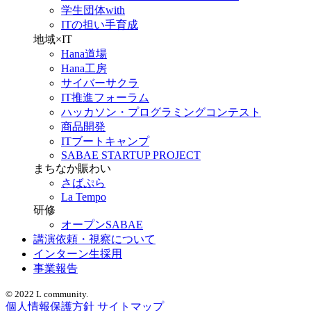
学生団体with
ITの担い手育成
地域×IT
Hana道場
Hana工房
サイバーサクラ
IT推進フォーラム
ハッカソン・プログラミングコンテスト
商品開発
ITブートキャンプ
SABAE STARTUP PROJECT
まちなか賑わい
さばぷら
La Tempo
研修
オープンSABAE
講演依頼・視察について
インターン生採用
事業報告
© 2022 L community.
個人情報保護方針
サイトマップ