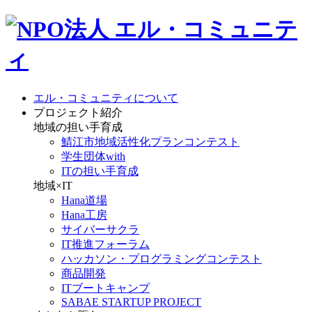
エル・コミュニティについて
プロジェクト紹介
地域の担い手育成
鯖江市地域活性化プランコンテスト
学生団体with
ITの担い手育成
地域×IT
Hana道場
Hana工房
サイバーサクラ
IT推進フォーラム
ハッカソン・プログラミングコンテスト
商品開発
ITブートキャンプ
SABAE STARTUP PROJECT