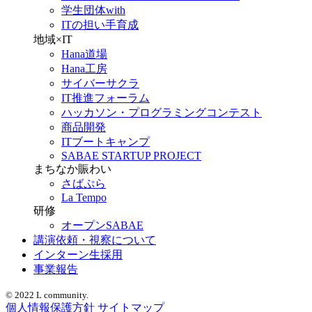
学生団体with
ITの担い手育成
地域×IT
Hana道場
Hana工房
サイバーサクラ
IT推進フォーラム
ハッカソン・プログラミングコンテスト
商品開発
ITブートキャンプ
SABAE STARTUP PROJECT
まちなか賑わい
さばぷら
La Tempo
研修
オープンSABAE
講演依頼・視察について
インターン生採用
事業報告
© 2022 L community.
個人情報保護方針
サイトマップ