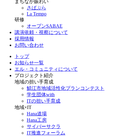
まちなか賑わい
さばぷら
La Tempo
研修
オープンSABAE
講演依頼・視察について
採用情報
お問い合わせ
トップ
お知らせ一覧
エル・コミュニティについて
プロジェクト紹介
地域の担い手育成
鯖江市地域活性化プランコンテスト
学生団体with
ITの担い手育成
地域×IT
Hana道場
Hana工房
サイバーサクラ
IT推進フォーラム