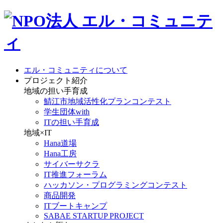
エル・コミュニティについて
プロジェクト紹介
地域の担い手育成
鯖江市地域活性化プランコンテスト
学生団体with
ITの担い手育成
地域×IT
Hana道場
Hana工房
サイバーサクラ
IT推進フォーラム
ハッカソン・プログラミングコンテスト
商品開発
ITブートキャンプ
SABAE STARTUP PROJECT