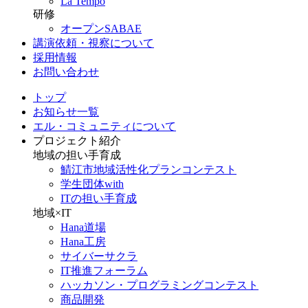
La Tempo
研修
オープンSABAE
講演依頼・視察について
採用情報
お問い合わせ
トップ
お知らせ一覧
エル・コミュニティについて
プロジェクト紹介
地域の担い手育成
鯖江市地域活性化プランコンテスト
学生団体with
ITの担い手育成
地域×IT
Hana道場
Hana工房
サイバーサクラ
IT推進フォーラム
ハッカソン・プログラミングコンテスト
商品開発