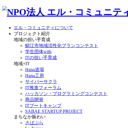
エル・コミュニティについて
プロジェクト紹介
地域の担い手育成
鯖江市地域活性化プランコンテスト
学生団体with
ITの担い手育成
地域×IT
Hana道場
Hana工房
サイバーサクラ
IT推進フォーラム
ハッカソン・プログラミングコンテスト
商品開発
ITブートキャンプ
SABAE STARTUP PROJECT
まちなか賑わい
さばぷら