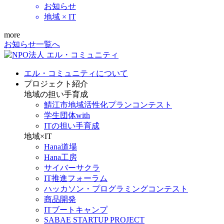
お知らせ
地域 × IT
more
お知らせ一覧へ
エル・コミュニティについて
プロジェクト紹介
地域の担い手育成
鯖江市地域活性化プランコンテスト
学生団体with
ITの担い手育成
地域×IT
Hana道場
Hana工房
サイバーサクラ
IT推進フォーラム
ハッカソン・プログラミングコンテスト
商品開発
ITブートキャンプ
SABAE STARTUP PROJECT