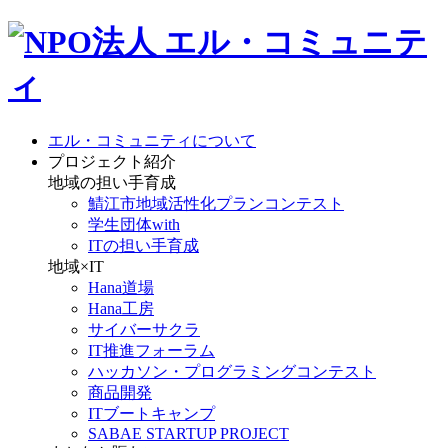
エル・コミュニティについて
プロジェクト紹介
地域の担い手育成
鯖江市地域活性化プランコンテスト
学生団体with
ITの担い手育成
地域×IT
Hana道場
Hana工房
サイバーサクラ
IT推進フォーラム
ハッカソン・プログラミングコンテスト
商品開発
ITブートキャンプ
SABAE STARTUP PROJECT