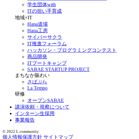
学生団体with
ITの担い手育成
地域×IT
Hana道場
Hana工房
サイバーサクラ
IT推進フォーラム
ハッカソン・プログラミングコンテスト
商品開発
ITブートキャンプ
SABAE STARTUP PROJECT
まちなか賑わい
さばぷら
La Tempo
研修
オープンSABAE
講演依頼・視察について
インターン生採用
事業報告
© 2022 L community.
個人情報保護方針
サイトマップ