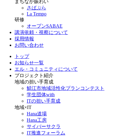
まちなか賑わい
さばぷら
La Tempo
研修
オープンSABAE
講演依頼・視察について
採用情報
お問い合わせ
トップ
お知らせ一覧
エル・コミュニティについて
プロジェクト紹介
地域の担い手育成
鯖江市地域活性化プランコンテスト
学生団体with
ITの担い手育成
地域×IT
Hana道場
Hana工房
サイバーサクラ
IT推進フォーラム