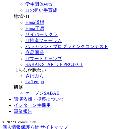
学生団体with
ITの担い手育成
地域×IT
Hana道場
Hana工房
サイバーサクラ
IT推進フォーラム
ハッカソン・プログラミングコンテスト
商品開発
ITブートキャンプ
SABAE STARTUP PROJECT
まちなか賑わい
さばぷら
La Tempo
研修
オープンSABAE
講演依頼・視察について
インターン生採用
事業報告
© 2022 L community.
個人情報保護方針
サイトマップ