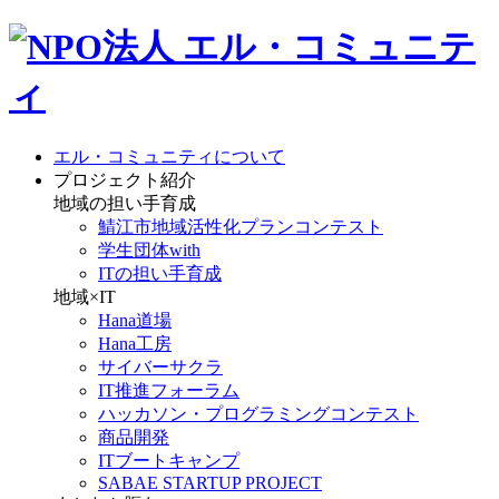
エル・コミュニティについて
プロジェクト紹介
地域の担い手育成
鯖江市地域活性化プランコンテスト
学生団体with
ITの担い手育成
地域×IT
Hana道場
Hana工房
サイバーサクラ
IT推進フォーラム
ハッカソン・プログラミングコンテスト
商品開発
ITブートキャンプ
SABAE STARTUP PROJECT