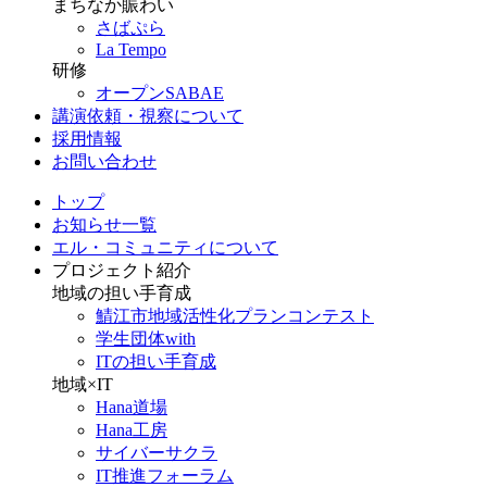
まちなか賑わい
さばぷら
La Tempo
研修
オープンSABAE
講演依頼・視察について
採用情報
お問い合わせ
トップ
お知らせ一覧
エル・コミュニティについて
プロジェクト紹介
地域の担い手育成
鯖江市地域活性化プランコンテスト
学生団体with
ITの担い手育成
地域×IT
Hana道場
Hana工房
サイバーサクラ
IT推進フォーラム