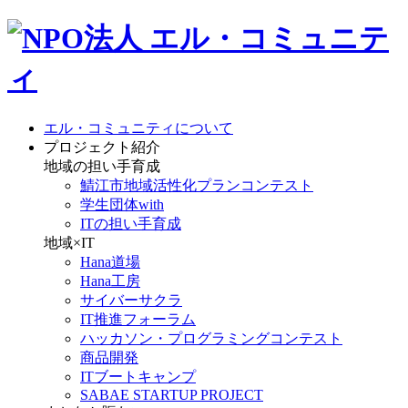
エル・コミュニティについて
プロジェクト紹介
地域の担い手育成
鯖江市地域活性化プランコンテスト
学生団体with
ITの担い手育成
地域×IT
Hana道場
Hana工房
サイバーサクラ
IT推進フォーラム
ハッカソン・プログラミングコンテスト
商品開発
ITブートキャンプ
SABAE STARTUP PROJECT