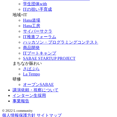
学生団体with
ITの担い手育成
地域×IT
Hana道場
Hana工房
サイバーサクラ
IT推進フォーラム
ハッカソン・プログラミングコンテスト
商品開発
ITブートキャンプ
SABAE STARTUP PROJECT
まちなか賑わい
さばぷら
La Tempo
研修
オープンSABAE
講演依頼・視察について
インターン生採用
事業報告
© 2022 L community.
個人情報保護方針
サイトマップ