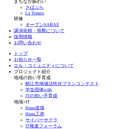
まちなか賑わい
さばぷら
La Tempo
研修
オープンSABAE
講演依頼・視察について
採用情報
お問い合わせ
トップ
お知らせ一覧
エル・コミュニティについて
プロジェクト紹介
地域の担い手育成
鯖江市地域活性化プランコンテスト
学生団体with
ITの担い手育成
地域×IT
Hana道場
Hana工房
サイバーサクラ
IT推進フォーラム