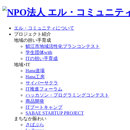
エル・コミュニティについて
プロジェクト紹介
地域の担い手育成
鯖江市地域活性化プランコンテスト
学生団体with
ITの担い手育成
地域×IT
Hana道場
Hana工房
サイバーサクラ
IT推進フォーラム
ハッカソン・プログラミングコンテスト
商品開発
ITブートキャンプ
SABAE STARTUP PROJECT
まちなか賑わい
さばぷら