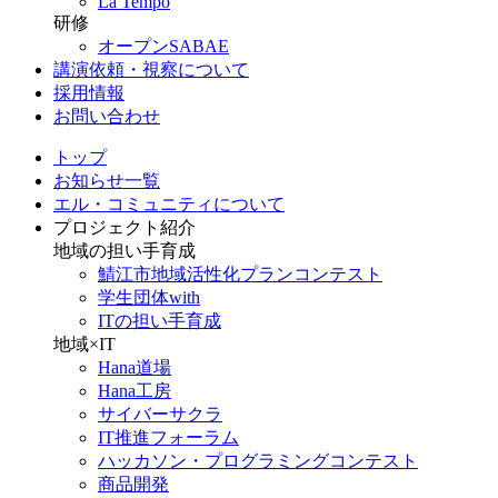
La Tempo
研修
オープンSABAE
講演依頼・視察について
採用情報
お問い合わせ
トップ
お知らせ一覧
エル・コミュニティについて
プロジェクト紹介
地域の担い手育成
鯖江市地域活性化プランコンテスト
学生団体with
ITの担い手育成
地域×IT
Hana道場
Hana工房
サイバーサクラ
IT推進フォーラム
ハッカソン・プログラミングコンテスト
商品開発