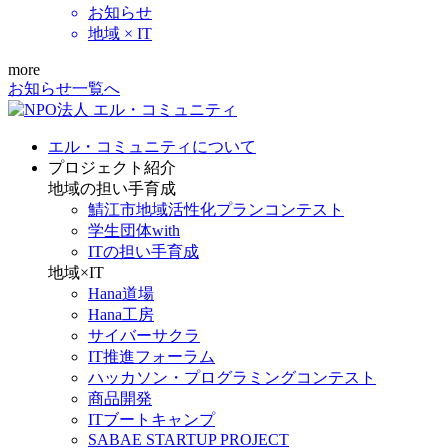
お知らせ
地域 × IT
more
お知らせ一覧へ
エル・コミュニティについて
プロジェクト紹介
地域の担い手育成
鯖江市地域活性化プランコンテスト
学生団体with
ITの担い手育成
地域×IT
Hana道場
Hana工房
サイバーサクラ
IT推進フォーラム
ハッカソン・プログラミングコンテスト
商品開発
ITブートキャンプ
SABAE STARTUP PROJECT