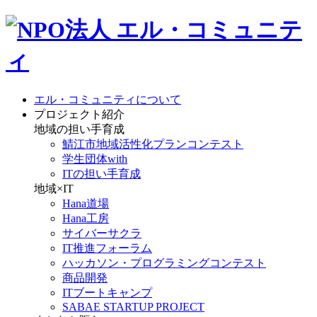
エル・コミュニティについて
プロジェクト紹介
地域の担い手育成
鯖江市地域活性化プランコンテスト
学生団体with
ITの担い手育成
地域×IT
Hana道場
Hana工房
サイバーサクラ
IT推進フォーラム
ハッカソン・プログラミングコンテスト
商品開発
ITブートキャンプ
SABAE STARTUP PROJECT