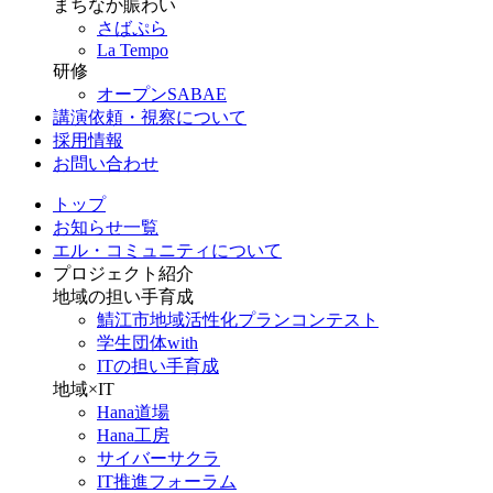
まちなか賑わい
さばぷら
La Tempo
研修
オープンSABAE
講演依頼・視察について
採用情報
お問い合わせ
トップ
お知らせ一覧
エル・コミュニティについて
プロジェクト紹介
地域の担い手育成
鯖江市地域活性化プランコンテスト
学生団体with
ITの担い手育成
地域×IT
Hana道場
Hana工房
サイバーサクラ
IT推進フォーラム