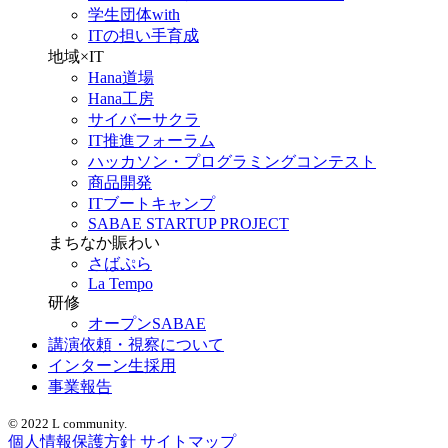
学生団体with
ITの担い手育成
地域×IT
Hana道場
Hana工房
サイバーサクラ
IT推進フォーラム
ハッカソン・プログラミングコンテスト
商品開発
ITブートキャンプ
SABAE STARTUP PROJECT
まちなか賑わい
さばぷら
La Tempo
研修
オープンSABAE
講演依頼・視察について
インターン生採用
事業報告
© 2022 L community.
個人情報保護方針
サイトマップ