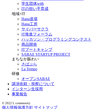
学生団体with
ITの担い手育成
地域×IT
Hana道場
Hana工房
サイバーサクラ
IT推進フォーラム
ハッカソン・プログラミングコンテスト
商品開発
ITブートキャンプ
SABAE STARTUP PROJECT
まちなか賑わい
さばぷら
La Tempo
研修
オープンSABAE
講演依頼・視察について
インターン生採用
事業報告
© 2022 L community.
個人情報保護方針
サイトマップ