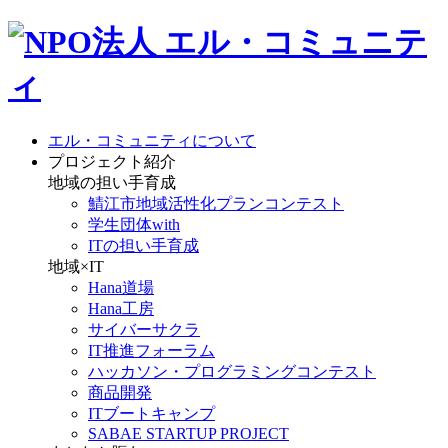
エル・コミュニティについて
プロジェクト紹介
地域の担い手育成
鯖江市地域活性化プランコンテスト
学生団体with
ITの担い手育成
地域×IT
Hana道場
Hana工房
サイバーサクラ
IT推進フォーラム
ハッカソン・プログラミングコンテスト
商品開発
ITブートキャンプ
SABAE STARTUP PROJECT