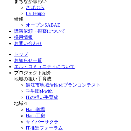
まちなか賑わい
さばぷら
La Tempo
研修
オープンSABAE
講演依頼・視察について
採用情報
お問い合わせ
トップ
お知らせ一覧
エル・コミュニティについて
プロジェクト紹介
地域の担い手育成
鯖江市地域活性化プランコンテスト
学生団体with
ITの担い手育成
地域×IT
Hana道場
Hana工房
サイバーサクラ
IT推進フォーラム