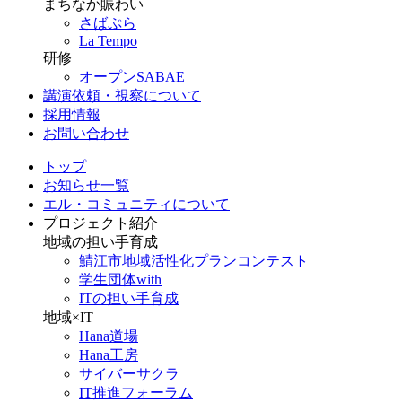
まちなか賑わい
さばぷら
La Tempo
研修
オープンSABAE
講演依頼・視察について
採用情報
お問い合わせ
トップ
お知らせ一覧
エル・コミュニティについて
プロジェクト紹介
地域の担い手育成
鯖江市地域活性化プランコンテスト
学生団体with
ITの担い手育成
地域×IT
Hana道場
Hana工房
サイバーサクラ
IT推進フォーラム