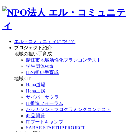
エル・コミュニティについて
プロジェクト紹介
地域の担い手育成
鯖江市地域活性化プランコンテスト
学生団体with
ITの担い手育成
地域×IT
Hana道場
Hana工房
サイバーサクラ
IT推進フォーラム
ハッカソン・プログラミングコンテスト
商品開発
ITブートキャンプ
SABAE STARTUP PROJECT