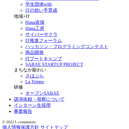
学生団体with
ITの担い手育成
地域×IT
Hana道場
Hana工房
サイバーサクラ
IT推進フォーラム
ハッカソン・プログラミングコンテスト
商品開発
ITブートキャンプ
SABAE STARTUP PROJECT
まちなか賑わい
さばぷら
La Tempo
研修
オープンSABAE
講演依頼・視察について
インターン生採用
事業報告
© 2022 L community.
個人情報保護方針
サイトマップ