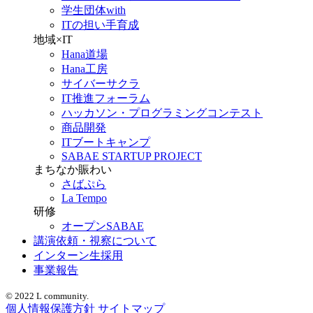
学生団体with
ITの担い手育成
地域×IT
Hana道場
Hana工房
サイバーサクラ
IT推進フォーラム
ハッカソン・プログラミングコンテスト
商品開発
ITブートキャンプ
SABAE STARTUP PROJECT
まちなか賑わい
さばぷら
La Tempo
研修
オープンSABAE
講演依頼・視察について
インターン生採用
事業報告
© 2022 L community.
個人情報保護方針
サイトマップ