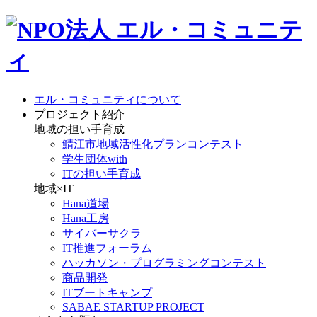
エル・コミュニティについて
プロジェクト紹介
地域の担い手育成
鯖江市地域活性化プランコンテスト
学生団体with
ITの担い手育成
地域×IT
Hana道場
Hana工房
サイバーサクラ
IT推進フォーラム
ハッカソン・プログラミングコンテスト
商品開発
ITブートキャンプ
SABAE STARTUP PROJECT