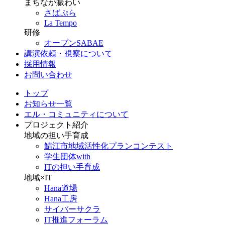
まちなか賑わい
さばぷら
La Tempo
研修
オープンSABAE
講演依頼・視察について
採用情報
お問い合わせ
トップ
お知らせ一覧
エル・コミュニティについて
プロジェクト紹介
地域の担い手育成
鯖江市地域活性化プランコンテスト
学生団体with
ITの担い手育成
地域×IT
Hana道場
Hana工房
サイバーサクラ
IT推進フォーラム