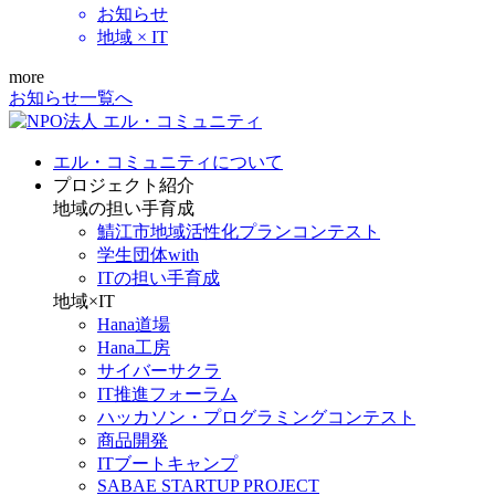
お知らせ
地域 × IT
more
お知らせ一覧へ
エル・コミュニティについて
プロジェクト紹介
地域の担い手育成
鯖江市地域活性化プランコンテスト
学生団体with
ITの担い手育成
地域×IT
Hana道場
Hana工房
サイバーサクラ
IT推進フォーラム
ハッカソン・プログラミングコンテスト
商品開発
ITブートキャンプ
SABAE STARTUP PROJECT