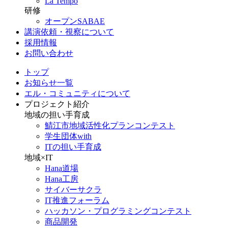
La Tempo
研修
オープンSABAE
講演依頼・視察について
採用情報
お問い合わせ
トップ
お知らせ一覧
エル・コミュニティについて
プロジェクト紹介
地域の担い手育成
鯖江市地域活性化プランコンテスト
学生団体with
ITの担い手育成
地域×IT
Hana道場
Hana工房
サイバーサクラ
IT推進フォーラム
ハッカソン・プログラミングコンテスト
商品開発