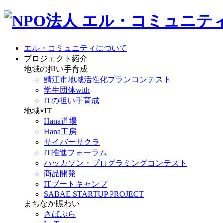
エル・コミュニティについて
プロジェクト紹介
地域の担い手育成
鯖江市地域活性化プランコンテスト
学生団体with
ITの担い手育成
地域×IT
Hana道場
Hana工房
サイバーサクラ
IT推進フォーラム
ハッカソン・プログラミングコンテスト
商品開発
ITブートキャンプ
SABAE STARTUP PROJECT
まちなか賑わい
さばぷら