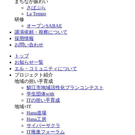
まちなか賑わい
さばぷら
La Tempo
研修
オープンSABAE
講演依頼・視察について
採用情報
お問い合わせ
トップ
お知らせ一覧
エル・コミュニティについて
プロジェクト紹介
地域の担い手育成
鯖江市地域活性化プランコンテスト
学生団体with
ITの担い手育成
地域×IT
Hana道場
Hana工房
サイバーサクラ
IT推進フォーラム