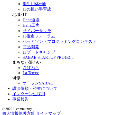
学生団体with
ITの担い手育成
地域×IT
Hana道場
Hana工房
サイバーサクラ
IT推進フォーラム
ハッカソン・プログラミングコンテスト
商品開発
ITブートキャンプ
SABAE STARTUP PROJECT
まちなか賑わい
さばぷら
La Tempo
研修
オープンSABAE
講演依頼・視察について
インターン生採用
事業報告
© 2022 L community.
個人情報保護方針
サイトマップ