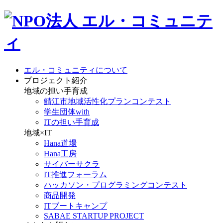
エル・コミュニティについて
プロジェクト紹介
地域の担い手育成
鯖江市地域活性化プランコンテスト
学生団体with
ITの担い手育成
地域×IT
Hana道場
Hana工房
サイバーサクラ
IT推進フォーラム
ハッカソン・プログラミングコンテスト
商品開発
ITブートキャンプ
SABAE STARTUP PROJECT