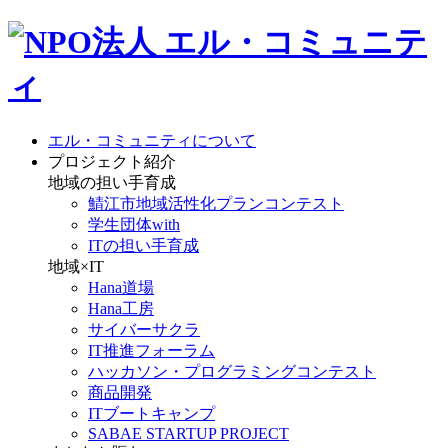
エル・コミュニティについて
プロジェクト紹介
地域の担い手育成
鯖江市地域活性化プランコンテスト
学生団体with
ITの担い手育成
地域×IT
Hana道場
Hana工房
サイバーサクラ
IT推進フォーラム
ハッカソン・プログラミングコンテスト
商品開発
ITブートキャンプ
SABAE STARTUP PROJECT