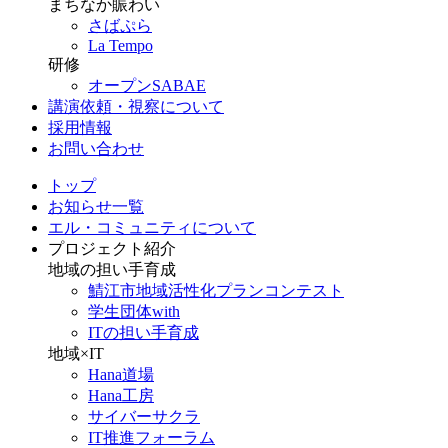
まちなか賑わい
さばぷら
La Tempo
研修
オープンSABAE
講演依頼・視察について
採用情報
お問い合わせ
トップ
お知らせ一覧
エル・コミュニティについて
プロジェクト紹介
地域の担い手育成
鯖江市地域活性化プランコンテスト
学生団体with
ITの担い手育成
地域×IT
Hana道場
Hana工房
サイバーサクラ
IT推進フォーラム