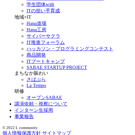
学生団体with
ITの担い手育成
地域×IT
Hana道場
Hana工房
サイバーサクラ
IT推進フォーラム
ハッカソン・プログラミングコンテスト
商品開発
ITブートキャンプ
SABAE STARTUP PROJECT
まちなか賑わい
さばぷら
La Tempo
研修
オープンSABAE
講演依頼・視察について
インターン生採用
事業報告
© 2022 L community.
個人情報保護方針
サイトマップ