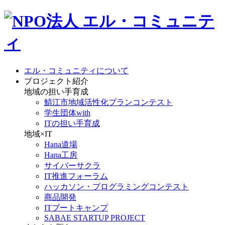
エル・コミュニティについて
プロジェクト紹介
地域の担い手育成
鯖江市地域活性化プランコンテスト
学生団体with
ITの担い手育成
地域×IT
Hana道場
Hana工房
サイバーサクラ
IT推進フォーラム
ハッカソン・プログラミングコンテスト
商品開発
ITブートキャンプ
SABAE STARTUP PROJECT