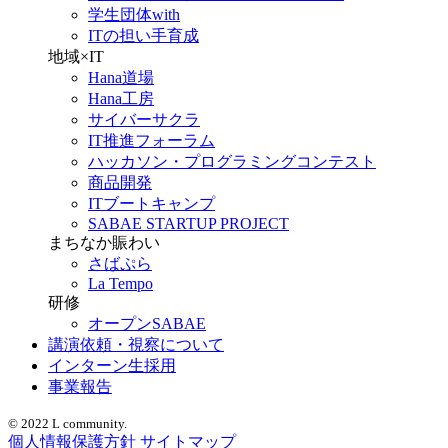
学生団体with
ITの担い手育成
地域×IT
Hana道場
Hana工房
サイバーサクラ
IT推進フォーラム
ハッカソン・プログラミングコンテスト
商品開発
ITブートキャンプ
SABAE STARTUP PROJECT
まちなか賑わい
さばぷら
La Tempo
研修
オープンSABAE
講演依頼・視察について
インターン生採用
事業報告
© 2022 L community.
個人情報保護方針
サイトマップ