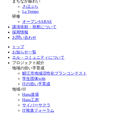
まちなか賑わい
さばぷら
La Tempo
研修
オープンSABAE
講演依頼・視察について
採用情報
お問い合わせ
トップ
お知らせ一覧
エル・コミュニティについて
プロジェクト紹介
地域の担い手育成
鯖江市地域活性化プランコンテスト
学生団体with
ITの担い手育成
地域×IT
Hana道場
Hana工房
サイバーサクラ
IT推進フォーラム