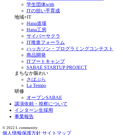
学生団体with
ITの担い手育成
地域×IT
Hana道場
Hana工房
サイバーサクラ
IT推進フォーラム
ハッカソン・プログラミングコンテスト
商品開発
ITブートキャンプ
SABAE STARTUP PROJECT
まちなか賑わい
さばぷら
La Tempo
研修
オープンSABAE
講演依頼・視察について
インターン生採用
事業報告
© 2022 L community.
個人情報保護方針
サイトマップ