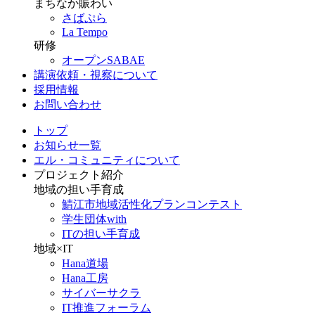
まちなか賑わい
さばぷら
La Tempo
研修
オープンSABAE
講演依頼・視察について
採用情報
お問い合わせ
トップ
お知らせ一覧
エル・コミュニティについて
プロジェクト紹介
地域の担い手育成
鯖江市地域活性化プランコンテスト
学生団体with
ITの担い手育成
地域×IT
Hana道場
Hana工房
サイバーサクラ
IT推進フォーラム