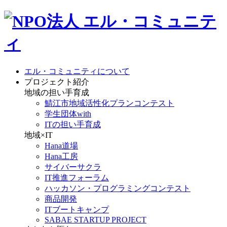
エル・コミュニティについて
プロジェクト紹介
地域の担い手育成
鯖江市地域活性化プランコンテスト
学生団体with
ITの担い手育成
地域×IT
Hana道場
Hana工房
サイバーサクラ
IT推進フォーラム
ハッカソン・プログラミングコンテスト
商品開発
ITブートキャンプ
SABAE STARTUP PROJECT