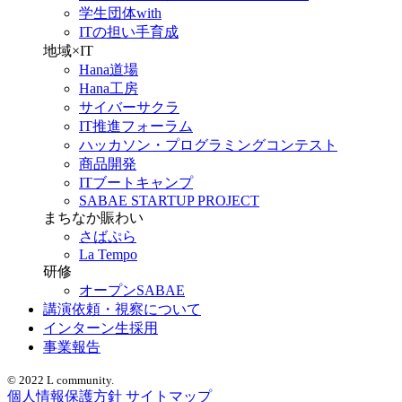
学生団体with
ITの担い手育成
地域×IT
Hana道場
Hana工房
サイバーサクラ
IT推進フォーラム
ハッカソン・プログラミングコンテスト
商品開発
ITブートキャンプ
SABAE STARTUP PROJECT
まちなか賑わい
さばぷら
La Tempo
研修
オープンSABAE
講演依頼・視察について
インターン生採用
事業報告
© 2022 L community.
個人情報保護方針
サイトマップ