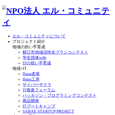
エル・コミュニティについて
プロジェクト紹介
地域の担い手育成
鯖江市地域活性化プランコンテスト
学生団体with
ITの担い手育成
地域×IT
Hana道場
Hana工房
サイバーサクラ
IT推進フォーラム
ハッカソン・プログラミングコンテスト
商品開発
ITブートキャンプ
SABAE STARTUP PROJECT