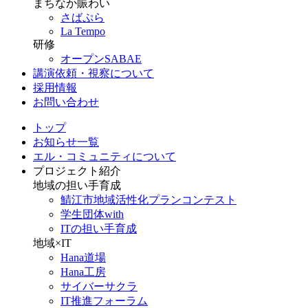
まちなか賑わい
さばぷら
La Tempo
研修
オープンSABAE
講演依頼・視察について
採用情報
お問い合わせ
トップ
お知らせ一覧
エル・コミュニティについて
プロジェクト紹介
地域の担い手育成
鯖江市地域活性化プランコンテスト
学生団体with
ITの担い手育成
地域×IT
Hana道場
Hana工房
サイバーサクラ
IT推進フォーラム