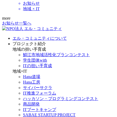
お知らせ
地域 × IT
more
お知らせ一覧へ
エル・コミュニティについて
プロジェクト紹介
地域の担い手育成
鯖江市地域活性化プランコンテスト
学生団体with
ITの担い手育成
地域×IT
Hana道場
Hana工房
サイバーサクラ
IT推進フォーラム
ハッカソン・プログラミングコンテスト
商品開発
ITブートキャンプ
SABAE STARTUP PROJECT