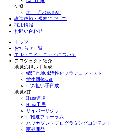
La Tempo
研修
オープンSABAE
講演依頼・視察について
採用情報
お問い合わせ
トップ
お知らせ一覧
エル・コミュニティについて
プロジェクト紹介
地域の担い手育成
鯖江市地域活性化プランコンテスト
学生団体with
ITの担い手育成
地域×IT
Hana道場
Hana工房
サイバーサクラ
IT推進フォーラム
ハッカソン・プログラミングコンテスト
商品開発