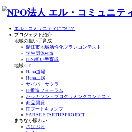
エル・コミュニティについて
プロジェクト紹介
地域の担い手育成
鯖江市地域活性化プランコンテスト
学生団体with
ITの担い手育成
地域×IT
Hana道場
Hana工房
サイバーサクラ
IT推進フォーラム
ハッカソン・プログラミングコンテスト
商品開発
ITブートキャンプ
SABAE STARTUP PROJECT
まちなか賑わい
さばぷら