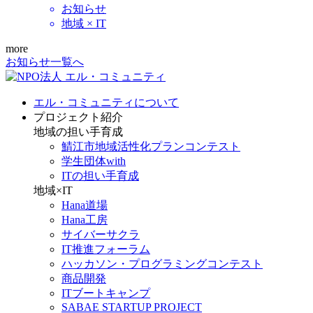
お知らせ
地域 × IT
more
お知らせ一覧へ
エル・コミュニティについて
プロジェクト紹介
地域の担い手育成
鯖江市地域活性化プランコンテスト
学生団体with
ITの担い手育成
地域×IT
Hana道場
Hana工房
サイバーサクラ
IT推進フォーラム
ハッカソン・プログラミングコンテスト
商品開発
ITブートキャンプ
SABAE STARTUP PROJECT