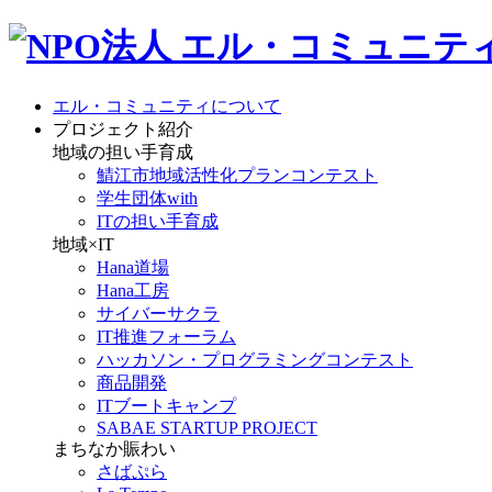
エル・コミュニティについて
プロジェクト紹介
地域の担い手育成
鯖江市地域活性化プランコンテスト
学生団体with
ITの担い手育成
地域×IT
Hana道場
Hana工房
サイバーサクラ
IT推進フォーラム
ハッカソン・プログラミングコンテスト
商品開発
ITブートキャンプ
SABAE STARTUP PROJECT
まちなか賑わい
さばぷら