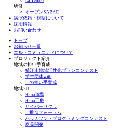
La Tempo
研修
オープンSABAE
講演依頼・視察について
採用情報
お問い合わせ
トップ
お知らせ一覧
エル・コミュニティについて
プロジェクト紹介
地域の担い手育成
鯖江市地域活性化プランコンテスト
学生団体with
ITの担い手育成
地域×IT
Hana道場
Hana工房
サイバーサクラ
IT推進フォーラム
ハッカソン・プログラミングコンテスト
商品開発