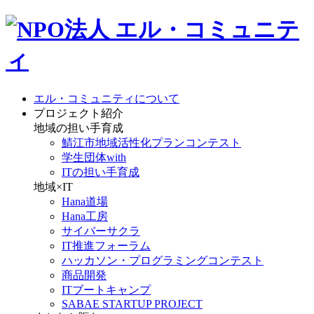
エル・コミュニティについて
プロジェクト紹介
地域の担い手育成
鯖江市地域活性化プランコンテスト
学生団体with
ITの担い手育成
地域×IT
Hana道場
Hana工房
サイバーサクラ
IT推進フォーラム
ハッカソン・プログラミングコンテスト
商品開発
ITブートキャンプ
SABAE STARTUP PROJECT