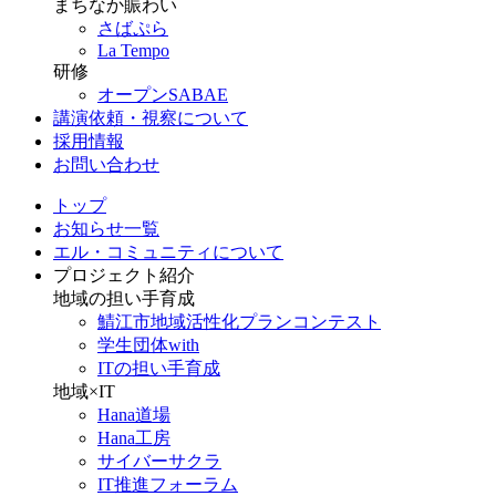
まちなか賑わい
さばぷら
La Tempo
研修
オープンSABAE
講演依頼・視察について
採用情報
お問い合わせ
トップ
お知らせ一覧
エル・コミュニティについて
プロジェクト紹介
地域の担い手育成
鯖江市地域活性化プランコンテスト
学生団体with
ITの担い手育成
地域×IT
Hana道場
Hana工房
サイバーサクラ
IT推進フォーラム