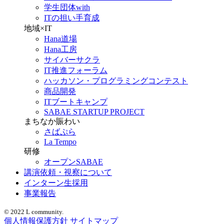
学生団体with
ITの担い手育成
地域×IT
Hana道場
Hana工房
サイバーサクラ
IT推進フォーラム
ハッカソン・プログラミングコンテスト
商品開発
ITブートキャンプ
SABAE STARTUP PROJECT
まちなか賑わい
さばぷら
La Tempo
研修
オープンSABAE
講演依頼・視察について
インターン生採用
事業報告
© 2022 L community.
個人情報保護方針
サイトマップ