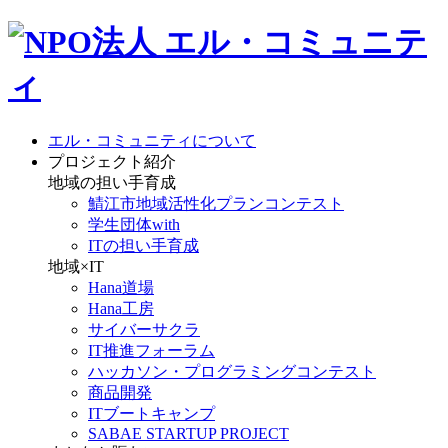
エル・コミュニティについて
プロジェクト紹介
地域の担い手育成
鯖江市地域活性化プランコンテスト
学生団体with
ITの担い手育成
地域×IT
Hana道場
Hana工房
サイバーサクラ
IT推進フォーラム
ハッカソン・プログラミングコンテスト
商品開発
ITブートキャンプ
SABAE STARTUP PROJECT