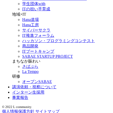
学生団体with
ITの担い手育成
地域×IT
Hana道場
Hana工房
サイバーサクラ
IT推進フォーラム
ハッカソン・プログラミングコンテスト
商品開発
ITブートキャンプ
SABAE STARTUP PROJECT
まちなか賑わい
さばぷら
La Tempo
研修
オープンSABAE
講演依頼・視察について
インターン生採用
事業報告
© 2022 L community.
個人情報保護方針
サイトマップ