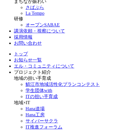
まちなか賑わい
さばぷら
La Tempo
研修
オープンSABAE
講演依頼・視察について
採用情報
お問い合わせ
トップ
お知らせ一覧
エル・コミュニティについて
プロジェクト紹介
地域の担い手育成
鯖江市地域活性化プランコンテスト
学生団体with
ITの担い手育成
地域×IT
Hana道場
Hana工房
サイバーサクラ
IT推進フォーラム