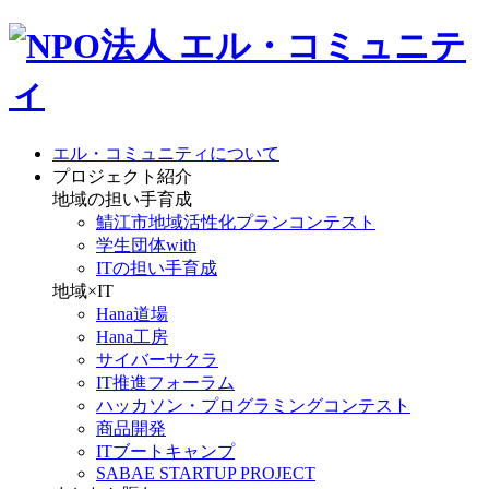
エル・コミュニティについて
プロジェクト紹介
地域の担い手育成
鯖江市地域活性化プランコンテスト
学生団体with
ITの担い手育成
地域×IT
Hana道場
Hana工房
サイバーサクラ
IT推進フォーラム
ハッカソン・プログラミングコンテスト
商品開発
ITブートキャンプ
SABAE STARTUP PROJECT