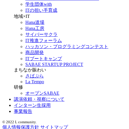
学生団体with
ITの担い手育成
地域×IT
Hana道場
Hana工房
サイバーサクラ
IT推進フォーラム
ハッカソン・プログラミングコンテスト
商品開発
ITブートキャンプ
SABAE STARTUP PROJECT
まちなか賑わい
さばぷら
La Tempo
研修
オープンSABAE
講演依頼・視察について
インターン生採用
事業報告
© 2022 L community.
個人情報保護方針
サイトマップ