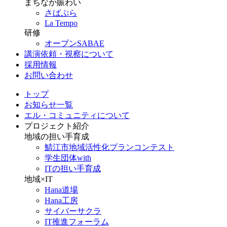
まちなか賑わい
さばぷら
La Tempo
研修
オープンSABAE
講演依頼・視察について
採用情報
お問い合わせ
トップ
お知らせ一覧
エル・コミュニティについて
プロジェクト紹介
地域の担い手育成
鯖江市地域活性化プランコンテスト
学生団体with
ITの担い手育成
地域×IT
Hana道場
Hana工房
サイバーサクラ
IT推進フォーラム