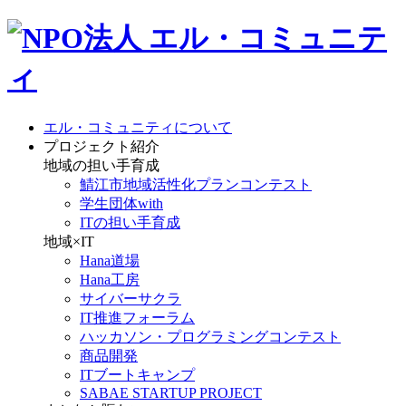
エル・コミュニティについて
プロジェクト紹介
地域の担い手育成
鯖江市地域活性化プランコンテスト
学生団体with
ITの担い手育成
地域×IT
Hana道場
Hana工房
サイバーサクラ
IT推進フォーラム
ハッカソン・プログラミングコンテスト
商品開発
ITブートキャンプ
SABAE STARTUP PROJECT