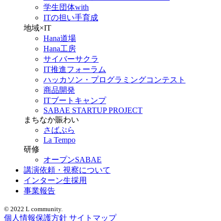
学生団体with
ITの担い手育成
地域×IT
Hana道場
Hana工房
サイバーサクラ
IT推進フォーラム
ハッカソン・プログラミングコンテスト
商品開発
ITブートキャンプ
SABAE STARTUP PROJECT
まちなか賑わい
さばぷら
La Tempo
研修
オープンSABAE
講演依頼・視察について
インターン生採用
事業報告
© 2022 L community.
個人情報保護方針
サイトマップ