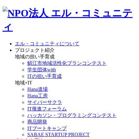
エル・コミュニティについて
プロジェクト紹介
地域の担い手育成
鯖江市地域活性化プランコンテスト
学生団体with
ITの担い手育成
地域×IT
Hana道場
Hana工房
サイバーサクラ
IT推進フォーラム
ハッカソン・プログラミングコンテスト
商品開発
ITブートキャンプ
SABAE STARTUP PROJECT