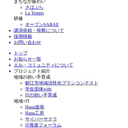
まちなか賑わい
さばぷら
La Tempo
研修
オープンSABAE
講演依頼・視察について
採用情報
お問い合わせ
トップ
お知らせ一覧
エル・コミュニティについて
プロジェクト紹介
地域の担い手育成
鯖江市地域活性化プランコンテスト
学生団体with
ITの担い手育成
地域×IT
Hana道場
Hana工房
サイバーサクラ
IT推進フォーラム