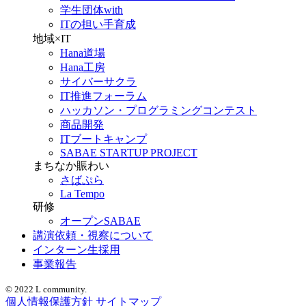
学生団体with
ITの担い手育成
地域×IT
Hana道場
Hana工房
サイバーサクラ
IT推進フォーラム
ハッカソン・プログラミングコンテスト
商品開発
ITブートキャンプ
SABAE STARTUP PROJECT
まちなか賑わい
さばぷら
La Tempo
研修
オープンSABAE
講演依頼・視察について
インターン生採用
事業報告
© 2022 L community.
個人情報保護方針
サイトマップ