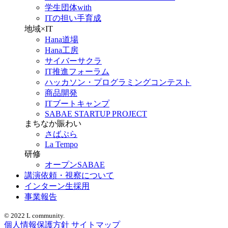
学生団体with
ITの担い手育成
地域×IT
Hana道場
Hana工房
サイバーサクラ
IT推進フォーラム
ハッカソン・プログラミングコンテスト
商品開発
ITブートキャンプ
SABAE STARTUP PROJECT
まちなか賑わい
さばぷら
La Tempo
研修
オープンSABAE
講演依頼・視察について
インターン生採用
事業報告
© 2022 L community.
個人情報保護方針
サイトマップ