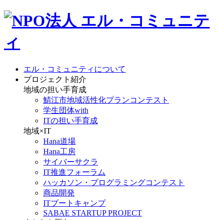
エル・コミュニティについて
プロジェクト紹介
地域の担い手育成
鯖江市地域活性化プランコンテスト
学生団体with
ITの担い手育成
地域×IT
Hana道場
Hana工房
サイバーサクラ
IT推進フォーラム
ハッカソン・プログラミングコンテスト
商品開発
ITブートキャンプ
SABAE STARTUP PROJECT