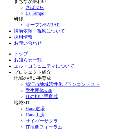
まちなか賑わい
さばぷら
La Tempo
研修
オープンSABAE
講演依頼・視察について
採用情報
お問い合わせ
トップ
お知らせ一覧
エル・コミュニティについて
プロジェクト紹介
地域の担い手育成
鯖江市地域活性化プランコンテスト
学生団体with
ITの担い手育成
地域×IT
Hana道場
Hana工房
サイバーサクラ
IT推進フォーラム