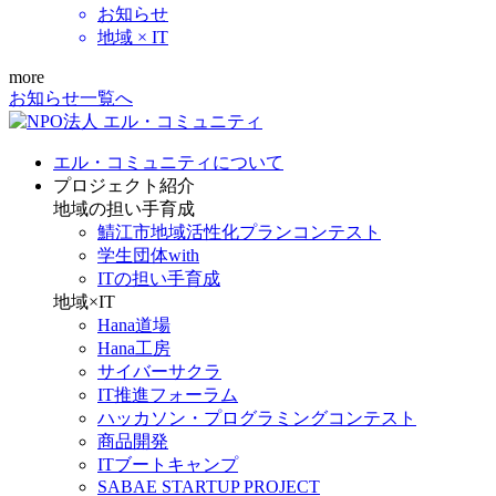
お知らせ
地域 × IT
more
お知らせ一覧へ
エル・コミュニティについて
プロジェクト紹介
地域の担い手育成
鯖江市地域活性化プランコンテスト
学生団体with
ITの担い手育成
地域×IT
Hana道場
Hana工房
サイバーサクラ
IT推進フォーラム
ハッカソン・プログラミングコンテスト
商品開発
ITブートキャンプ
SABAE STARTUP PROJECT