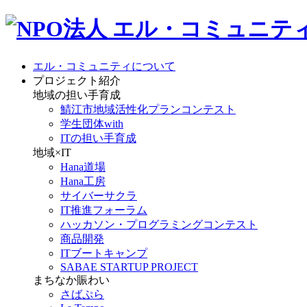
エル・コミュニティについて
プロジェクト紹介
地域の担い手育成
鯖江市地域活性化プランコンテスト
学生団体with
ITの担い手育成
地域×IT
Hana道場
Hana工房
サイバーサクラ
IT推進フォーラム
ハッカソン・プログラミングコンテスト
商品開発
ITブートキャンプ
SABAE STARTUP PROJECT
まちなか賑わい
さばぷら