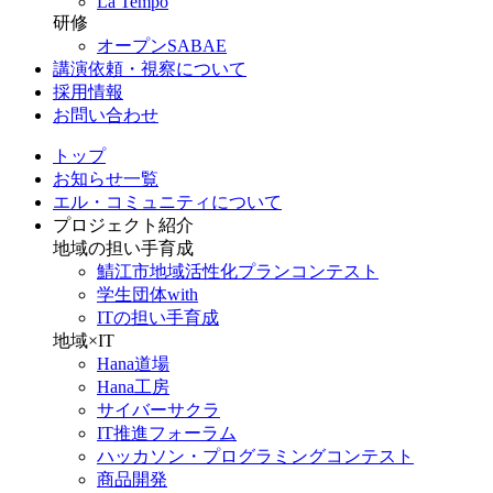
La Tempo
研修
オープンSABAE
講演依頼・視察について
採用情報
お問い合わせ
トップ
お知らせ一覧
エル・コミュニティについて
プロジェクト紹介
地域の担い手育成
鯖江市地域活性化プランコンテスト
学生団体with
ITの担い手育成
地域×IT
Hana道場
Hana工房
サイバーサクラ
IT推進フォーラム
ハッカソン・プログラミングコンテスト
商品開発