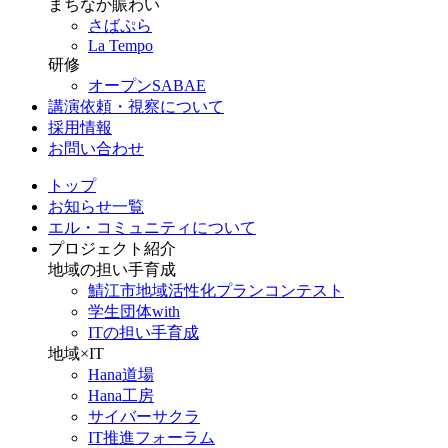
まちなか賑わい
さばぷら
La Tempo
研修
オープンSABAE
講演依頼・視察について
採用情報
お問い合わせ
トップ
お知らせ一覧
エル・コミュニティについて
プロジェクト紹介
地域の担い手育成
鯖江市地域活性化プランコンテスト
学生団体with
ITの担い手育成
地域×IT
Hana道場
Hana工房
サイバーサクラ
IT推進フォーラム