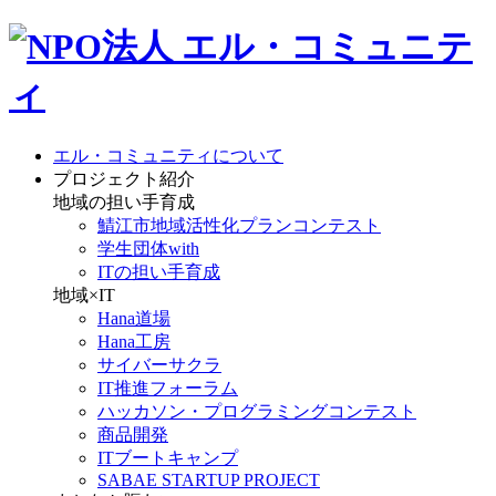
エル・コミュニティについて
プロジェクト紹介
地域の担い手育成
鯖江市地域活性化プランコンテスト
学生団体with
ITの担い手育成
地域×IT
Hana道場
Hana工房
サイバーサクラ
IT推進フォーラム
ハッカソン・プログラミングコンテスト
商品開発
ITブートキャンプ
SABAE STARTUP PROJECT