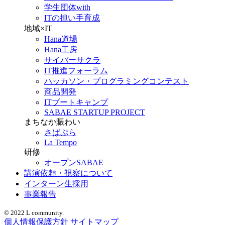
学生団体with
ITの担い手育成
地域×IT
Hana道場
Hana工房
サイバーサクラ
IT推進フォーラム
ハッカソン・プログラミングコンテスト
商品開発
ITブートキャンプ
SABAE STARTUP PROJECT
まちなか賑わい
さばぷら
La Tempo
研修
オープンSABAE
講演依頼・視察について
インターン生採用
事業報告
© 2022 L community.
個人情報保護方針
サイトマップ