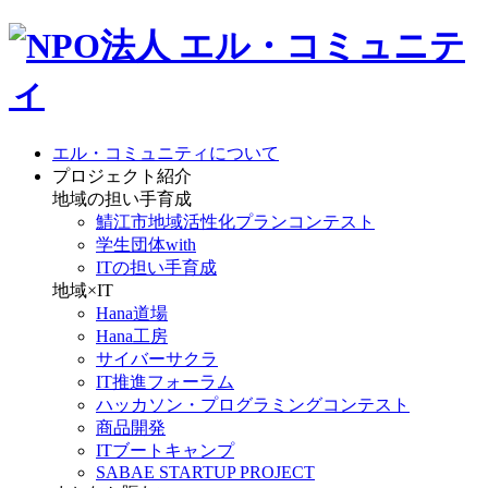
エル・コミュニティについて
プロジェクト紹介
地域の担い手育成
鯖江市地域活性化プランコンテスト
学生団体with
ITの担い手育成
地域×IT
Hana道場
Hana工房
サイバーサクラ
IT推進フォーラム
ハッカソン・プログラミングコンテスト
商品開発
ITブートキャンプ
SABAE STARTUP PROJECT