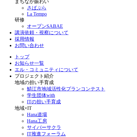
まちなか賑わい
さばぷら
La Tempo
研修
オープンSABAE
講演依頼・視察について
採用情報
お問い合わせ
トップ
お知らせ一覧
エル・コミュニティについて
プロジェクト紹介
地域の担い手育成
鯖江市地域活性化プランコンテスト
学生団体with
ITの担い手育成
地域×IT
Hana道場
Hana工房
サイバーサクラ
IT推進フォーラム