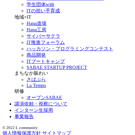
学生団体with
ITの担い手育成
地域×IT
Hana道場
Hana工房
サイバーサクラ
IT推進フォーラム
ハッカソン・プログラミングコンテスト
商品開発
ITブートキャンプ
SABAE STARTUP PROJECT
まちなか賑わい
さばぷら
La Tempo
研修
オープンSABAE
講演依頼・視察について
インターン生採用
事業報告
© 2022 L community.
個人情報保護方針
サイトマップ