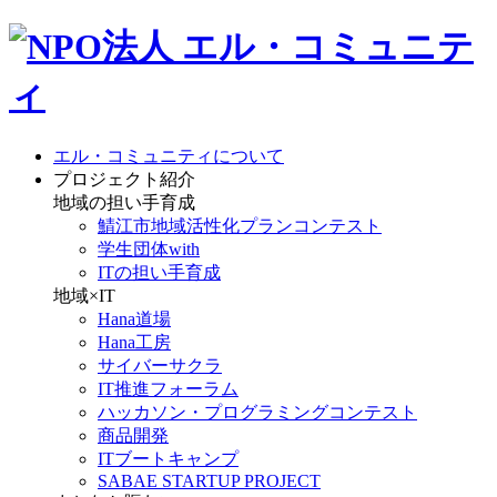
エル・コミュニティについて
プロジェクト紹介
地域の担い手育成
鯖江市地域活性化プランコンテスト
学生団体with
ITの担い手育成
地域×IT
Hana道場
Hana工房
サイバーサクラ
IT推進フォーラム
ハッカソン・プログラミングコンテスト
商品開発
ITブートキャンプ
SABAE STARTUP PROJECT