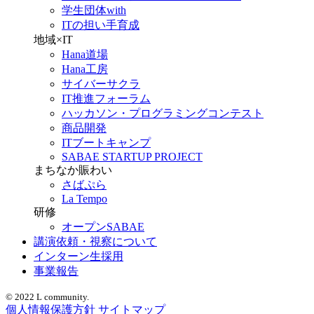
学生団体with
ITの担い手育成
地域×IT
Hana道場
Hana工房
サイバーサクラ
IT推進フォーラム
ハッカソン・プログラミングコンテスト
商品開発
ITブートキャンプ
SABAE STARTUP PROJECT
まちなか賑わい
さばぷら
La Tempo
研修
オープンSABAE
講演依頼・視察について
インターン生採用
事業報告
© 2022 L community.
個人情報保護方針
サイトマップ