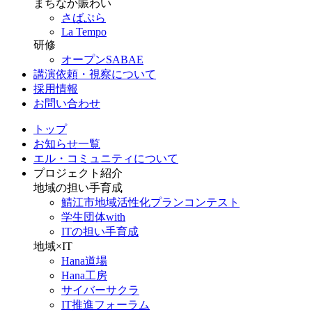
まちなか賑わい
さばぷら
La Tempo
研修
オープンSABAE
講演依頼・視察について
採用情報
お問い合わせ
トップ
お知らせ一覧
エル・コミュニティについて
プロジェクト紹介
地域の担い手育成
鯖江市地域活性化プランコンテスト
学生団体with
ITの担い手育成
地域×IT
Hana道場
Hana工房
サイバーサクラ
IT推進フォーラム