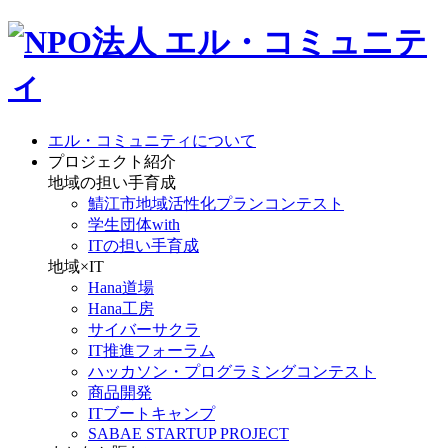
エル・コミュニティについて
プロジェクト紹介
地域の担い手育成
鯖江市地域活性化プランコンテスト
学生団体with
ITの担い手育成
地域×IT
Hana道場
Hana工房
サイバーサクラ
IT推進フォーラム
ハッカソン・プログラミングコンテスト
商品開発
ITブートキャンプ
SABAE STARTUP PROJECT