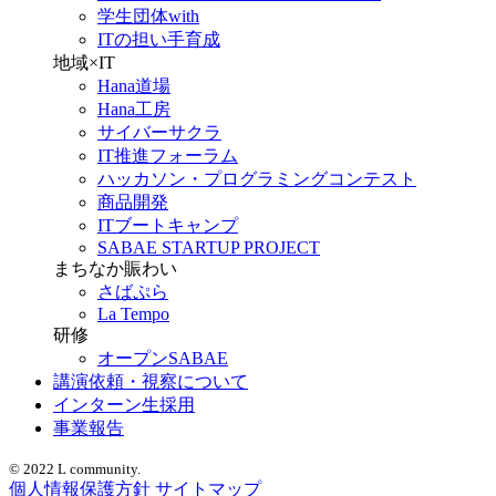
学生団体with
ITの担い手育成
地域×IT
Hana道場
Hana工房
サイバーサクラ
IT推進フォーラム
ハッカソン・プログラミングコンテスト
商品開発
ITブートキャンプ
SABAE STARTUP PROJECT
まちなか賑わい
さばぷら
La Tempo
研修
オープンSABAE
講演依頼・視察について
インターン生採用
事業報告
© 2022 L community.
個人情報保護方針
サイトマップ