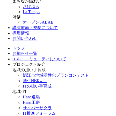
まちなか賑わい
さばぷら
La Tempo
研修
オープンSABAE
講演依頼・視察について
採用情報
お問い合わせ
トップ
お知らせ一覧
エル・コミュニティについて
プロジェクト紹介
地域の担い手育成
鯖江市地域活性化プランコンテスト
学生団体with
ITの担い手育成
地域×IT
Hana道場
Hana工房
サイバーサクラ
IT推進フォーラム