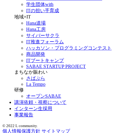
学生団体with
ITの担い手育成
地域×IT
Hana道場
Hana工房
サイバーサクラ
IT推進フォーラム
ハッカソン・プログラミングコンテスト
商品開発
ITブートキャンプ
SABAE STARTUP PROJECT
まちなか賑わい
さばぷら
La Tempo
研修
オープンSABAE
講演依頼・視察について
インターン生採用
事業報告
© 2022 L community.
個人情報保護方針
サイトマップ