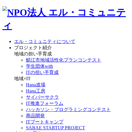
エル・コミュニティについて
プロジェクト紹介
地域の担い手育成
鯖江市地域活性化プランコンテスト
学生団体with
ITの担い手育成
地域×IT
Hana道場
Hana工房
サイバーサクラ
IT推進フォーラム
ハッカソン・プログラミングコンテスト
商品開発
ITブートキャンプ
SABAE STARTUP PROJECT