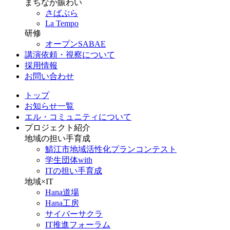
まちなか賑わい
さばぷら
La Tempo
研修
オープンSABAE
講演依頼・視察について
採用情報
お問い合わせ
トップ
お知らせ一覧
エル・コミュニティについて
プロジェクト紹介
地域の担い手育成
鯖江市地域活性化プランコンテスト
学生団体with
ITの担い手育成
地域×IT
Hana道場
Hana工房
サイバーサクラ
IT推進フォーラム