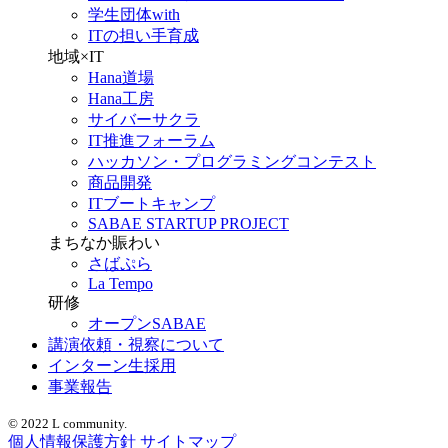
学生団体with
ITの担い手育成
地域×IT
Hana道場
Hana工房
サイバーサクラ
IT推進フォーラム
ハッカソン・プログラミングコンテスト
商品開発
ITブートキャンプ
SABAE STARTUP PROJECT
まちなか賑わい
さばぷら
La Tempo
研修
オープンSABAE
講演依頼・視察について
インターン生採用
事業報告
© 2022 L community.
個人情報保護方針
サイトマップ