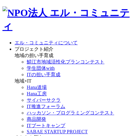
エル・コミュニティについて
プロジェクト紹介
地域の担い手育成
鯖江市地域活性化プランコンテスト
学生団体with
ITの担い手育成
地域×IT
Hana道場
Hana工房
サイバーサクラ
IT推進フォーラム
ハッカソン・プログラミングコンテスト
商品開発
ITブートキャンプ
SABAE STARTUP PROJECT