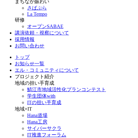
まちなか賑わい
さばぷら
La Tempo
研修
オープンSABAE
講演依頼・視察について
採用情報
お問い合わせ
トップ
お知らせ一覧
エル・コミュニティについて
プロジェクト紹介
地域の担い手育成
鯖江市地域活性化プランコンテスト
学生団体with
ITの担い手育成
地域×IT
Hana道場
Hana工房
サイバーサクラ
IT推進フォーラム