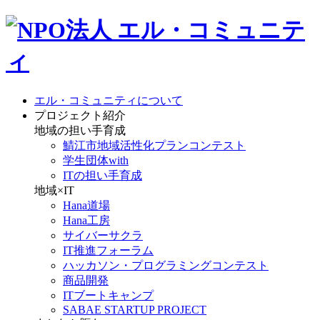
エル・コミュニティについて
プロジェクト紹介
地域の担い手育成
鯖江市地域活性化プランコンテスト
学生団体with
ITの担い手育成
地域×IT
Hana道場
Hana工房
サイバーサクラ
IT推進フォーラム
ハッカソン・プログラミングコンテスト
商品開発
ITブートキャンプ
SABAE STARTUP PROJECT