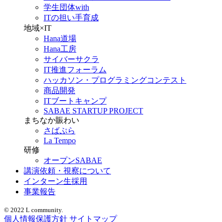
学生団体with
ITの担い手育成
地域×IT
Hana道場
Hana工房
サイバーサクラ
IT推進フォーラム
ハッカソン・プログラミングコンテスト
商品開発
ITブートキャンプ
SABAE STARTUP PROJECT
まちなか賑わい
さばぷら
La Tempo
研修
オープンSABAE
講演依頼・視察について
インターン生採用
事業報告
© 2022 L community.
個人情報保護方針
サイトマップ