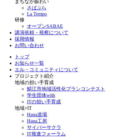
まちなか賑わい
さばぷら
La Tempo
研修
オープンSABAE
講演依頼・視察について
採用情報
お問い合わせ
トップ
お知らせ一覧
エル・コミュニティについて
プロジェクト紹介
地域の担い手育成
鯖江市地域活性化プランコンテスト
学生団体with
ITの担い手育成
地域×IT
Hana道場
Hana工房
サイバーサクラ
IT推進フォーラム