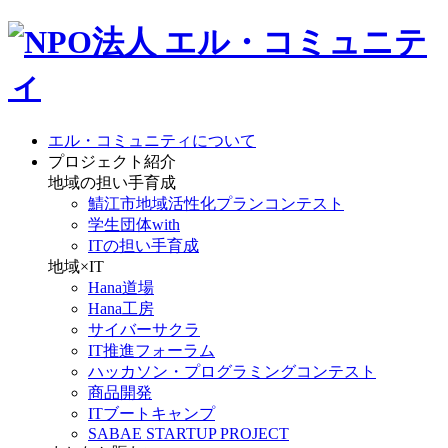
エル・コミュニティについて
プロジェクト紹介
地域の担い手育成
鯖江市地域活性化プランコンテスト
学生団体with
ITの担い手育成
地域×IT
Hana道場
Hana工房
サイバーサクラ
IT推進フォーラム
ハッカソン・プログラミングコンテスト
商品開発
ITブートキャンプ
SABAE STARTUP PROJECT