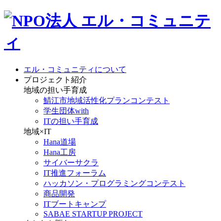
エル・コミュニティについて
プロジェクト紹介
地域の担い手育成
鯖江市地域活性化プランコンテスト
学生団体with
ITの担い手育成
地域×IT
Hana道場
Hana工房
サイバーサクラ
IT推進フォーラム
ハッカソン・プログラミングコンテスト
商品開発
ITブートキャンプ
SABAE STARTUP PROJECT