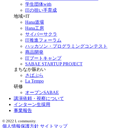
学生団体with
ITの担い手育成
地域×IT
Hana道場
Hana工房
サイバーサクラ
IT推進フォーラム
ハッカソン・プログラミングコンテスト
商品開発
ITブートキャンプ
SABAE STARTUP PROJECT
まちなか賑わい
さばぷら
La Tempo
研修
オープンSABAE
講演依頼・視察について
インターン生採用
事業報告
© 2022 L community.
個人情報保護方針
サイトマップ