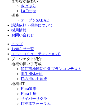
まちなか賑わい
さばぷら
La Tempo
研修
オープンSABAE
講演依頼・視察について
採用情報
お問い合わせ
トップ
お知らせ一覧
エル・コミュニティについて
プロジェクト紹介
地域の担い手育成
鯖江市地域活性化プランコンテスト
学生団体with
ITの担い手育成
地域×IT
Hana道場
Hana工房
サイバーサクラ
IT推進フォーラム