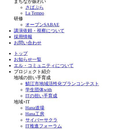
まちなか賑わい
さばぷら
La Tempo
研修
オープンSABAE
講演依頼・視察について
採用情報
お問い合わせ
トップ
お知らせ一覧
エル・コミュニティについて
プロジェクト紹介
地域の担い手育成
鯖江市地域活性化プランコンテスト
学生団体with
ITの担い手育成
地域×IT
Hana道場
Hana工房
サイバーサクラ
IT推進フォーラム