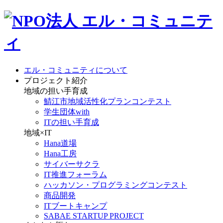
エル・コミュニティについて
プロジェクト紹介
地域の担い手育成
鯖江市地域活性化プランコンテスト
学生団体with
ITの担い手育成
地域×IT
Hana道場
Hana工房
サイバーサクラ
IT推進フォーラム
ハッカソン・プログラミングコンテスト
商品開発
ITブートキャンプ
SABAE STARTUP PROJECT