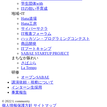
学生団体with
ITの担い手育成
地域×IT
Hana道場
Hana工房
サイバーサクラ
IT推進フォーラム
ハッカソン・プログラミングコンテスト
商品開発
ITブートキャンプ
SABAE STARTUP PROJECT
まちなか賑わい
さばぷら
La Tempo
研修
オープンSABAE
講演依頼・視察について
インターン生採用
事業報告
© 2022 L community.
個人情報保護方針
サイトマップ